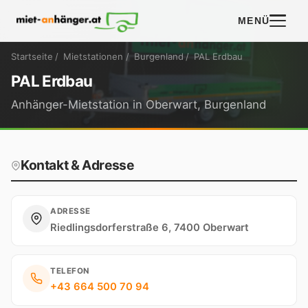
MENÜ
Startseite
/
Mietstationen
/
Burgenland
/
PAL Erdbau
PAL Erdbau
Anhänger-Mietstation in Oberwart, Burgenland
Kontakt & Adresse
ADRESSE
Riedlingsdorferstraße 6, 7400 Oberwart
TELEFON
+43 664 500 70 94