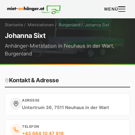
MENÜ
Startseite
/
Mietstationen
/
Burgenland
/
Johanna Sixt
Johanna Sixt
Anhänger-Mietstation in Neuhaus in der Wart,
Burgenland
Kontakt & Adresse
ADRESSE
Untertrum 36, 7511 Neuhaus in der Wart
TELEFON
+43 664 10 47 916