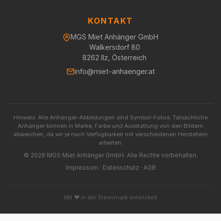
KONTAKT
MGS Miet Anhänger GmbH
Walkersdorf 80
8262 Ilz, Österreich
info@miet-anhaenger.at
Hinweis: Alle Anhänger-Abbildungen sind Symbol-Fotos. Tatsächliche
Anhänger können in Marke, Farbe und Ausstattung von den Bildern
abweichen, da wir je nach Verfügbarkeit mit verschiedenen Herstellern
arbeiten.
© 2026 MGS Miet Anhänger GmbH. Alle Rechte vorbehalten.
Impressum
·
Datenschutz
·
AGB
Mit ❤️ in der Steiermark entwickelt