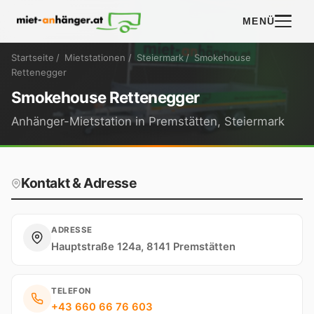
MENÜ
Startseite
/
Mietstationen
/
Steiermark
/
Smokehouse
Rettenegger
Smokehouse Rettenegger
Anhänger-Mietstation in Premstätten, Steiermark
Kontakt & Adresse
ADRESSE
Hauptstraße 124a, 8141 Premstätten
TELEFON
+43 660 66 76 603