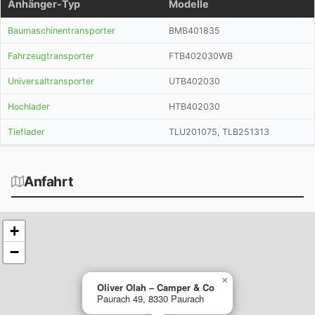
Anhänger-Typ
Modelle
Baumaschinentransporter
BMB401835
Fahrzeugtransporter
FTB402030WB
Universaltransporter
UTB402030
Hochlader
HTB402030
Tieflader
TLU201075, TLB251313
Anfahrt
+
−
×
Oliver Olah – Camper & Co
Paurach 49, 8330 Paurach