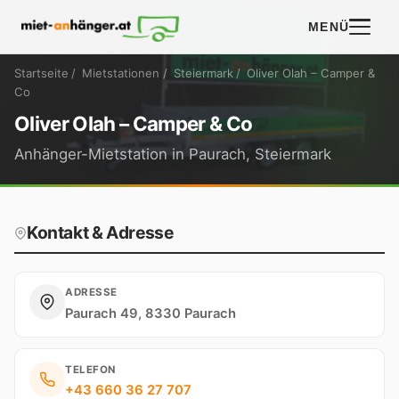
MENÜ
Startseite
/
Mietstationen
/
Steiermark
/
Oliver Olah – Camper &
Co
Oliver Olah – Camper & Co
Anhänger-Mietstation in Paurach, Steiermark
Kontakt & Adresse
ADRESSE
Paurach 49, 8330 Paurach
TELEFON
+43 660 36 27 707